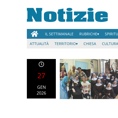
IL SETTIMANALE
RUBRICHE
SPIRIT
ATTUALITÀ
TERRITORIO
CHIESA
CULTURA
27
GEN
2026