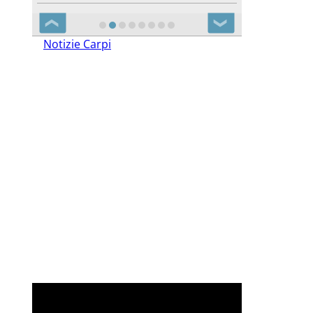
❮
❯
Notizie Carpi