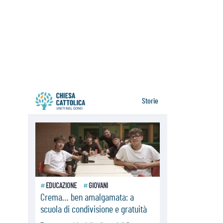
07.08.2026
Parolin conclude il viaggio in
Messico: "La pace inizia con
l'empatia per il dolore altrui"
07.08.2026
Uruguay, il presidente dei vescovi:
la visita del Papa dono per tutto il
Paese