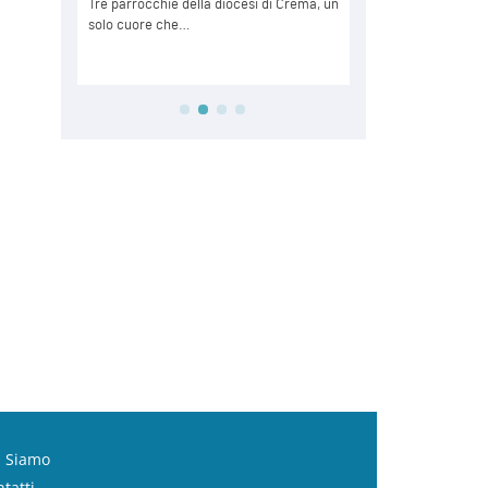
i Siamo
tatti