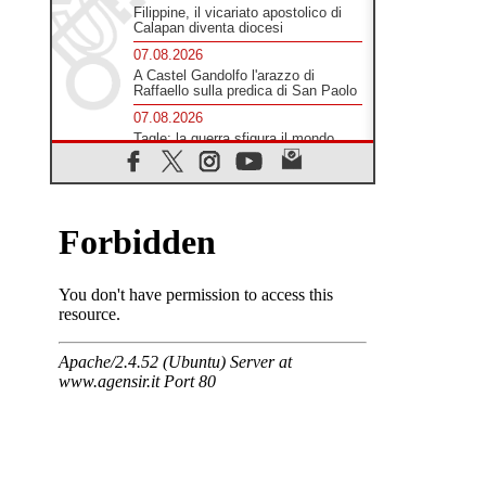
Filippine, il vicariato apostolico di
Calapan diventa diocesi
07.08.2026
A Castel Gandolfo l'arazzo di
Raffaello sulla predica di San Paolo
07.08.2026
Tagle: la guerra sfigura il mondo,
solo la rivelazione di Dio lo
trasfigura
07.08.2026
Il Papa in Francia, quattro giorni
intensi tra Chiesa, popolo e
istituzioni
07.08.2026
SIGNIS 2026, dare voce alle
religiose cattoliche nello spazio
pubblico
07.08.2026
Honduras, gli sfollati invisibili di una
crisi dimenticata
07.08.2026
Italia, Antigone: carceri al limite
della sopravvivenza per caldo e
sovraffollamento