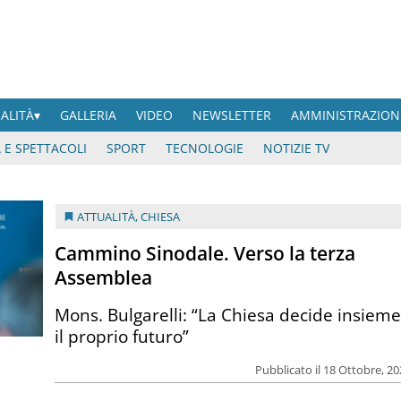
UALITÀ
GALLERIA
VIDEO
NEWSLETTER
AMMINISTRAZION
 E SPETTACOLI
SPORT
TECNOLOGIE
NOTIZIE TV
ATTUALITÀ
,
CHIESA
Cammino Sinodale. Verso la terza
Assemblea
Mons. Bulgarelli: “La Chiesa decide insiem
il proprio futuro”
Pubblicato il 18 Ottobre, 2