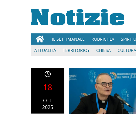
IL SETTIMANALE
RUBRICHE
SPIRIT
ATTUALITÀ
TERRITORIO
CHIESA
CULTURA
18
OTT
2025