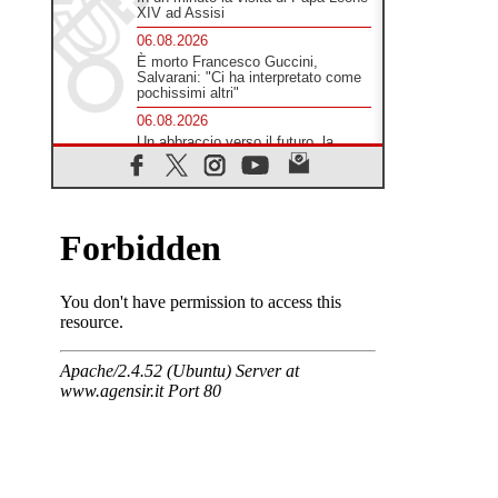
XIV ad Assisi
06.08.2026
È morto Francesco Guccini,
Salvarani: "Ci ha interpretato come
pochissimi altri"
06.08.2026
Un abbraccio verso il futuro, la
grande festa del Papa e dei giovani
ad Assisi
06.08.2026
Il grazie dei giovani al Papa: "Oggi
ci sentiamo Chiesa"
06.08.2026
Leone XIV: la rivoluzione del
Vangelo abbatte i muri che
separano gli esseri umani
06.08.2026
Fra Marco Vianelli: alla scuola di
san Francesco per imparare il
Vangelo della pace
06.08.2026
Hiroshima, ad 81 anni dalla bomba
resta alto il richiamo al disarmo
mondiale