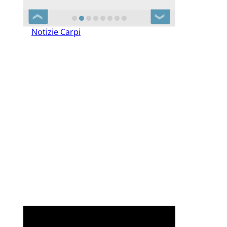
❮
❯
Notizie Carpi