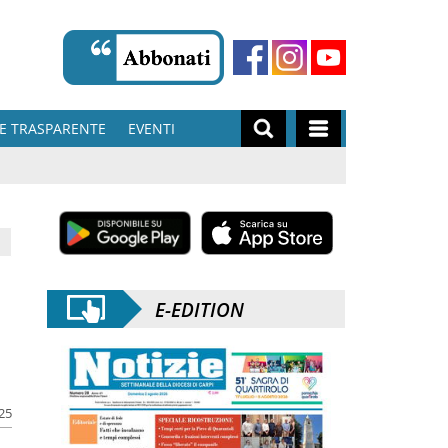
E TRASPARENTE
EVENTI
E-EDITION
e
025