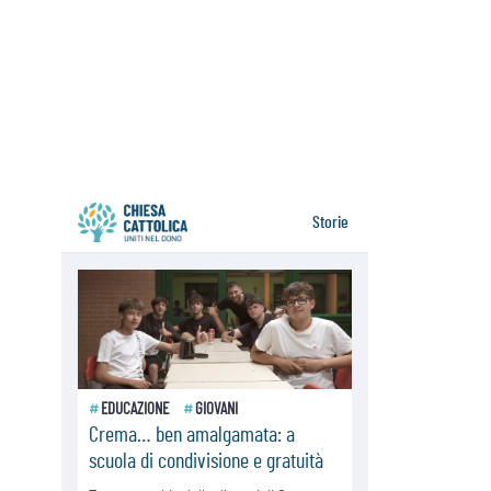
06.08.2026
Il Papa con i giovani ad Assisi:
costruire la civiltà dell'amore non
delle contrapposizioni
06.08.2026
Hiroshima e Nagasaki, 81 anni
dopo. Al via i "dieci giorni di
preghiera per la pace"