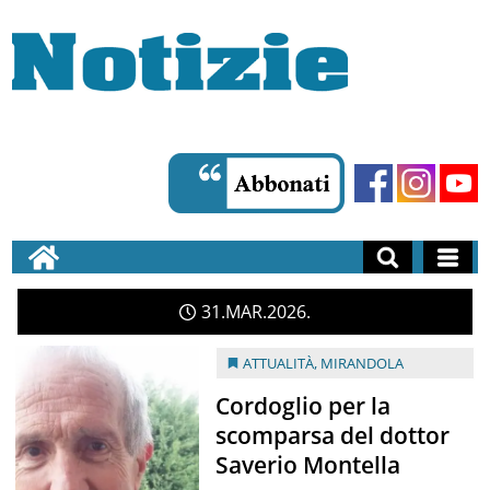
31
MAR
2026
ATTUALITÀ
,
MIRANDOLA
Cordoglio per la
scomparsa del dottor
Saverio Montella