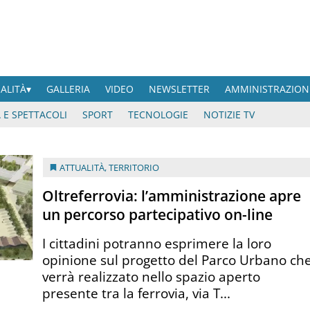
UALITÀ
GALLERIA
VIDEO
NEWSLETTER
AMMINISTRAZION
 E SPETTACOLI
SPORT
TECNOLOGIE
NOTIZIE TV
ATTUALITÀ
,
TERRITORIO
Oltreferrovia: l’amministrazione apre
un percorso partecipativo on-line
I cittadini potranno esprimere la loro
opinione sul progetto del Parco Urbano ch
verrà realizzato nello spazio aperto
presente tra la ferrovia, via T...