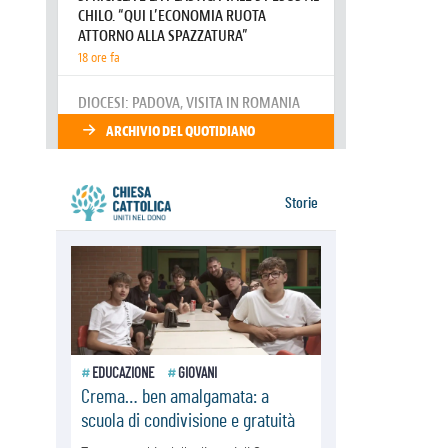
una Messa tra i detriti e aiuti per gli
sfollati
08.08.2026
Leone XIV il 7 settembre al
Santuario della Madre del Buon
Consiglio di Genazzano