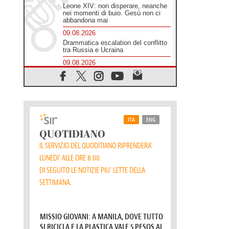
Leone XIV: non disperare, neanche
nei momenti di buio. Gesù non ci
abbandona mai
09.08.2026
Drammatica escalation del conflitto
tra Russia e Ucraina
09.08.2026
Tra Tolkien e Leone, un convegno
su "l'uomo, il mezzo e l'algoritmo"
09.08.2026
Spagna, controlli alle frontiere per i
viaggiatori provenienti dall'Italia
09.08.2026
Indonesia, un dollaro per la
costruzione di 219 Chiese
09.08.2026
Il dialogo interreligioso, isola di
resistenza per rispondere alle paure
del mondo
09.08.2026
In Ciad nasce la rete dei media
cattolici
08.08.2026
Pozzuoli, la Chiesa in prima linea: