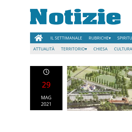
IL SETTIMANALE
RUBRICHE
SPIRIT
ATTUALITÀ
TERRITORIO
CHIESA
CULTURA
29
MAG
2021