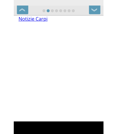
❮
❯
Notizie Carpi