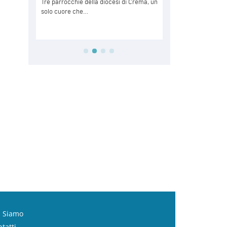
i Siamo
tatti