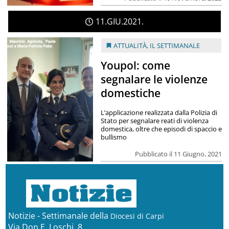
11
GIU
2021
ATTUALITÀ
,
IL SETTIMANALE
Youpol: come
segnalare le violenze
domestiche
L’applicazione realizzata dalla Polizia di
Stato per segnalare reati di violenza
domestica, oltre che episodi di spaccio e
bullismo
Pubblicato il 11 Giugno, 2021
Notizie - Settimanale della
Diocesi di Carpi
Via Don E. Loschi, 8