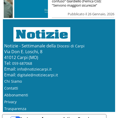
confuso” Giardiello (Femca Cisl):
“Servono maggiori sicurezze”
Pubblicato il 26 Gennaio, 2026
Notizie - Settimanale della
Diocesi di Carpi
Via Don E. Loschi, 8
41012 Carpi (MO)
Tel:
059 687068
Email:
info@notiziecarpi.it
Email:
digitale@notiziecarpi.it
Chi Siamo
Contatti
Abbonamenti
Privacy
Trasparenza