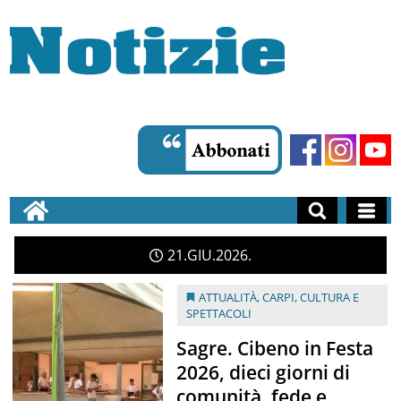
21
GIU
2026
ATTUALITÀ
,
CARPI
,
CULTURA E
SPETTACOLI
Sagre. Cibeno in Festa
2026, dieci giorni di
comunità, fede e