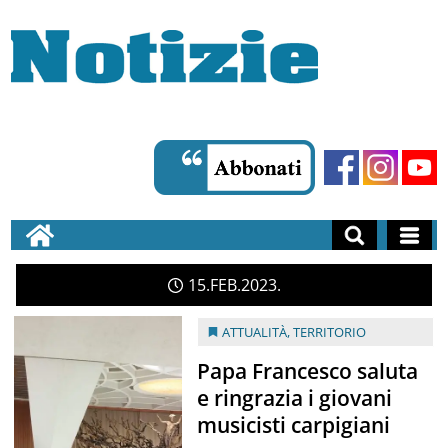
15
FEB
2023
ATTUALITÀ
,
TERRITORIO
Papa Francesco saluta
e ringrazia i giovani
musicisti carpigiani