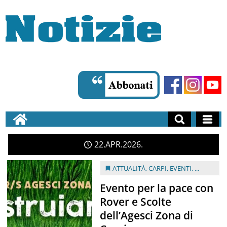
22
APR
2026
ATTUALITÀ
,
CARPI
,
EVENTI
, ...
Evento per la pace con
Rover e Scolte
dell’Agesci Zona di