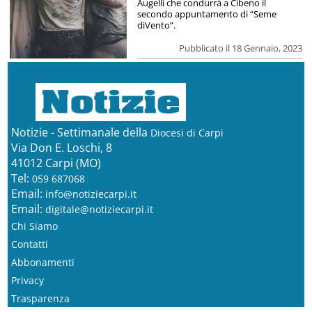
Augelli che condurrà a Cibeno il
secondo appuntamento di “Seme
diVento”.
Pubblicato il 18 Gennaio, 2023
Notizie - Settimanale della
Diocesi di Carpi
Via Don E. Loschi, 8
41012 Carpi (MO)
Tel:
059 687068
Email:
info@notiziecarpi.it
Email:
digitale@notiziecarpi.it
Chi Siamo
Contatti
Abbonamenti
Privacy
Trasparenza