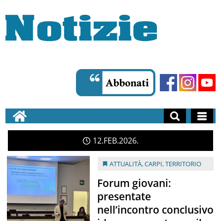
12
FEB
2026
ATTUALITÀ
,
CARPI
,
TERRITORIO
Forum giovani:
presentate
nell’incontro conclusivo