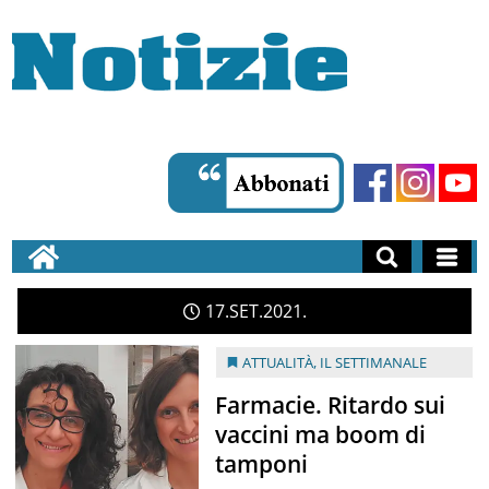
17
SET
2021
ATTUALITÀ
,
IL SETTIMANALE
Farmacie. Ritardo sui
vaccini ma boom di
tamponi