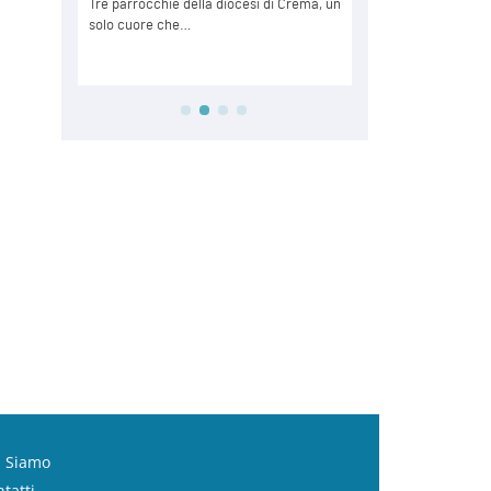
i Siamo
tatti