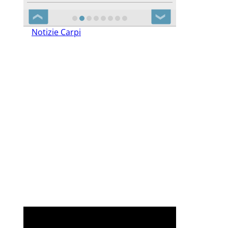
❮
❯
Notizie Carpi