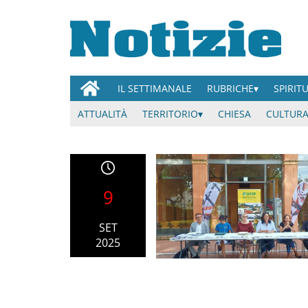
IL SETTIMANALE
RUBRICHE
SPIRIT
ATTUALITÀ
TERRITORIO
CHIESA
CULTURA
9
SET
2025