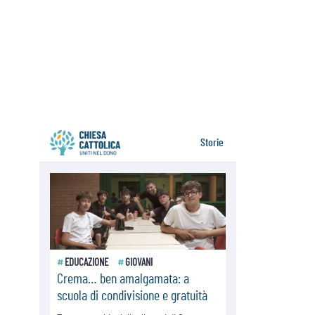
06.08.2026
Il Papa con i giovani ad Assisi:
costruire la civiltà dell'amore non
delle contrapposizioni
06.08.2026
Hiroshima e Nagasaki, 81 anni
dopo. Al via i "dieci giorni di
preghiera per la pace"