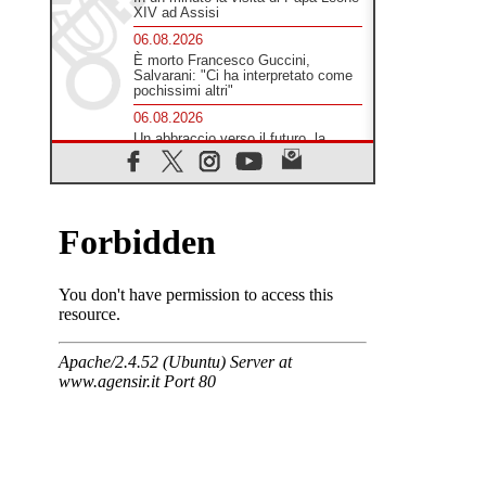
XIV ad Assisi
06.08.2026
È morto Francesco Guccini,
Salvarani: "Ci ha interpretato come
pochissimi altri"
06.08.2026
Un abbraccio verso il futuro, la
grande festa del Papa e dei giovani
ad Assisi
06.08.2026
Il grazie dei giovani al Papa: "Oggi
ci sentiamo Chiesa"
06.08.2026
Leone XIV: la rivoluzione del
Vangelo abbatte i muri che
separano gli esseri umani
06.08.2026
Fra Marco Vianelli: alla scuola di
san Francesco per imparare il
Vangelo della pace
06.08.2026
Hiroshima, ad 81 anni dalla bomba
resta alto il richiamo al disarmo
mondiale