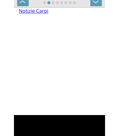
❮
❯
Notizie Carpi