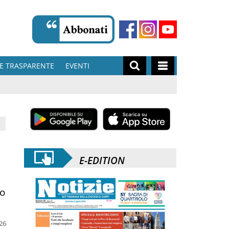
E TRASPARENTE
EVENTI
E-EDITION
no
026