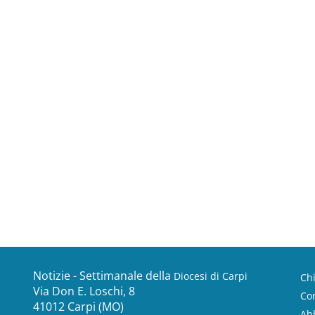
Notizie - Settimanale della
Diocesi di Carpi
Ch
Via Don E. Loschi, 8
Con
41012 Carpi (MO)
Ab