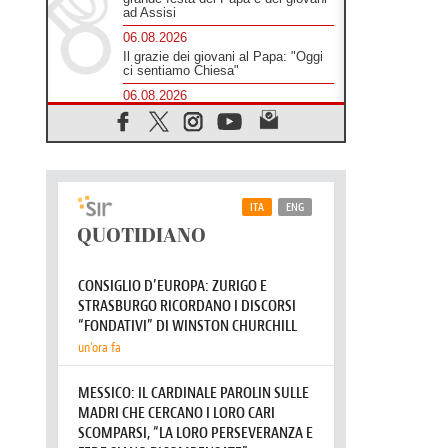
ad Assisi
06.08.2026
Il grazie dei giovani al Papa: "Oggi
ci sentiamo Chiesa"
06.08.2026
Leone XIV: la rivoluzione del
Vangelo abbatte i muri che
separano gli esseri umani
06.08.2026
Fra Marco Vianelli: alla scuola di
san Francesco per imparare il
Vangelo della pace
06.08.2026
Hiroshima, ad 81 anni dalla bomba
resta alto il richiamo al disarmo
mondiale
06.08.2026
Il Papa con i giovani ad Assisi:
costruire la civiltà dell'amore non
delle contrapposizioni
06.08.2026
Hiroshima e Nagasaki, 81 anni
dopo. Al via i "dieci giorni di
preghiera per la pace"