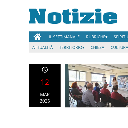
IL SETTIMANALE
RUBRICHE
SPIRIT
ATTUALITÀ
TERRITORIO
CHIESA
CULTURA
12
MAR
2026