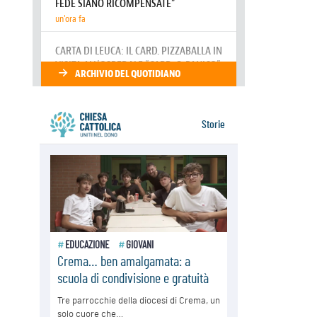
06.08.2026
Santa Maria degli Angeli, quando un
Santuario custodisce le origini
06.08.2026
Libano, riprendono i colloqui di
Roma tra nuove tensioni e raid nel
sud