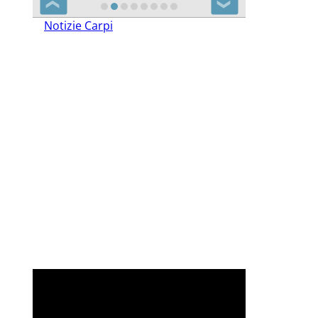
❮
❯
Notizie Carpi