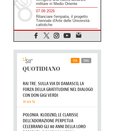
militare in Medio Oriente
07.08.2026
Rilanciare l'empatia, il progetto
Triennale d'Arte delle Università
cattoliche
07.08.2026
Filippine, il vicariato apostolico di
Calapan diventa diocesi
07.08.2026
A Castel Gandolfo l'arazzo di
Raffaello sulla predica di San Paolo
07.08.2026
Tagle: la guerra sfigura il mondo,
solo la rivelazione di Dio lo
trasfigura
07.08.2026
Il Papa in Francia, quattro giorni
intensi tra Chiesa, popolo e
istituzioni
07.08.2026
SIGNIS 2026, dare voce alle
religiose cattoliche nello spazio
pubblico
07.08.2026