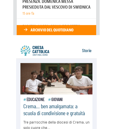
Honduras, gli sfollati invisibili di una
crisi dimenticata
07.08.2026
Italia, Antigone: carceri al limite
della sopravvivenza per caldo e
sovraffollamento