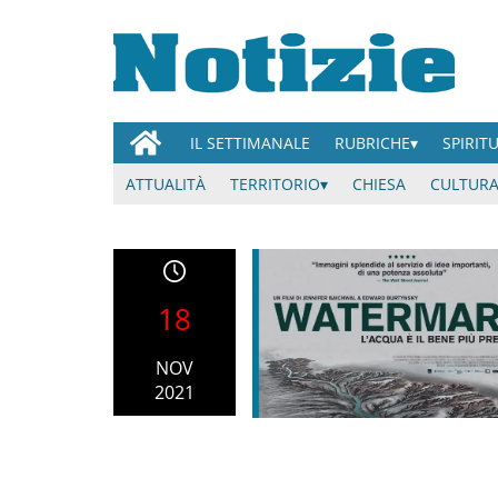
IL SETTIMANALE
RUBRICHE
SPIRIT
ATTUALITÀ
TERRITORIO
CHIESA
CULTURA
18
NOV
2021