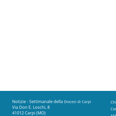
Notizie - Settimanale della
Diocesi di Carpi
Ch
Via Don E. Loschi, 8
Con
41012 Carpi (MO)
Ab