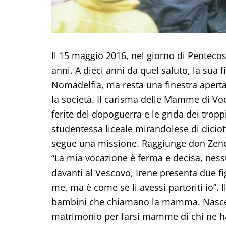
Il 15 maggio 2016, nel giorno di Pentecos
anni. A dieci anni da quel saluto, la sua f
Nomadelfia, ma resta una finestra aperta
la società. Il carisma delle Mamme di Vo
ferite del dopoguerra e le grida dei trop
studentessa liceale mirandolese di dicio
segue una missione. Raggiunge don Zeno 
“La mia vocazione è ferma e decisa, ness
davanti al Vescovo, Irene presenta due fig
me, ma è come se li avessi partoriti io”. 
bambini che chiamano la mamma. Nasce c
matrimonio per farsi mamme di chi ne h