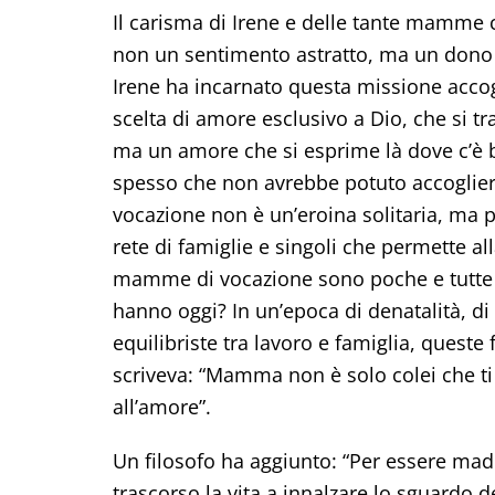
Il carisma di Irene e delle tante mamme c
non un sentimento astratto, ma un dono
Irene ha incarnato questa missione accogl
scelta di amore esclusivo a Dio, che si t
ma un amore che si esprime là dove c’è 
spesso che non avrebbe potuto accogliere
vocazione non è un’eroina solitaria, ma p
rete di famiglie e singoli che permette al
mamme di vocazione sono poche e tutte 
hanno oggi? In un’epoca di denatalità, d
equilibriste tra lavoro e famiglia, quest
scriveva: “Mamma non è solo colei che ti 
all’amore”.
Un filosofo ha aggiunto: “Per essere madr
trascorso la vita a innalzare lo sguardo d