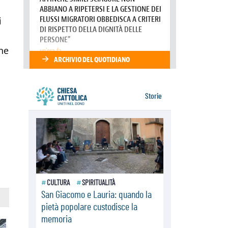
07.08.2026
Il Papa in Francia, quattro giorni
i
intensi tra Chiesa, popolo e
istituzioni
07.08.2026
che
SIGNIS 2026, dare voce alle
religiose cattoliche nello spazio
pubblico