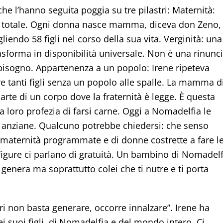
he l’hanno seguita poggia su tre pilastri: Maternità:
 totale. Ogni donna nasce mamma, diceva don Zeno,
iendo 58 figli nel corso della sua vita. Verginità: una
rasforma in disponibilità universale. Non è una rinunci
bisogno. Appartenenza a un popolo: Irene ripeteva
 tanti figli senza un popolo alle spalle. La mamma d
arte di un corpo dove la fraternità è legge. È questa
la loro profezia di farsi carne. Oggi a Nomadelfia le
anziane. Qualcuno potrebbe chiedersi: che senso
i maternità programmate e di donne costrette a fare l
e figure ci parlano di gratuità. Un bambino di Nomadelf
genera ma soprattutto colei che ti nutre e ti porta
i non basta generare, occorre innalzare”. Irene ha
ei suoi figli, di Nomadelfia e del mondo intero. Ci