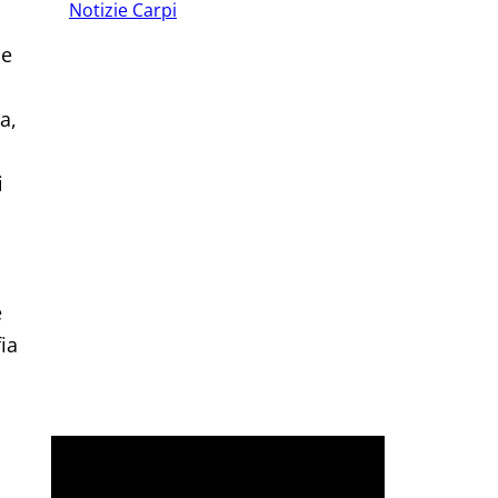
Notizie Carpi
 e
a,
i
e
ia