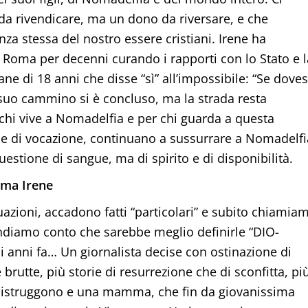
 da rivendicare, ma un dono da riversare, e che
za stessa del nostro essere cristiani. Irene ha
a Roma per decenni curando i rapporti con lo Stato e l
e di 18 anni che disse “sì” all’impossibile: “Se doves
Il suo cammino si è concluso, ma la strada resta
er chi vive a Nomadelfia e per chi guarda a questa
e di vocazione, continuano a sussurrare a Nomadelfi
stione di sangue, ma di spirito e di disponibilità.
mma Irene
azioni, accadono fatti “particolari” e subito chiamia
 rendiamo conto che sarebbe meglio definirle “DIO-
i anni fa… Un giornalista decise con ostinazione di
brutte, più storie di resurrezione che di sconfitta, pi
 distruggono e una mamma, che fin da giovanissima