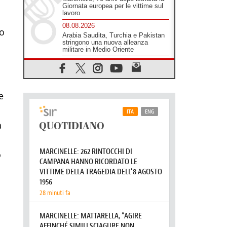
Giornata europea per le vittime sul
lavoro
08.08.2026
no
Arabia Saudita, Turchia e Pakistan
stringono una nuova alleanza
militare in Medio Oriente
08.08.2026
Il Papa in Perù, il cardinale Castillo:
spinta all'unità in mezzo alle sfide
del Paese
e
07.08.2026
Rilanciare l'empatia, il progetto
Triennale d'Arte delle Università
cattoliche
a
07.08.2026
Filippine, il vicariato apostolico di
Calapan diventa diocesi
o
07.08.2026
A Castel Gandolfo l'arazzo di
Raffaello sulla predica di San Paolo
07.08.2026
Tagle: la guerra sfigura il mondo,
solo la rivelazione di Dio lo
trasfigura