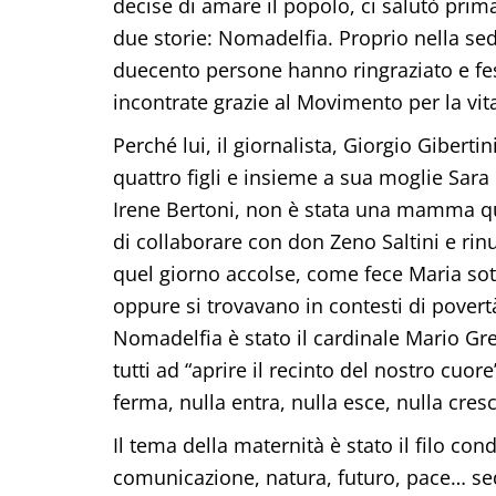
decise di amare il popolo, ci salutò prima
due storie: Nomadelfia. Proprio nella se
duecento persone hanno ringraziato e fest
incontrate grazie al Movimento per la vita
Perché lui, il giornalista, Giorgio Giberti
quattro figli e insieme a sua moglie Sara
Irene Bertoni, non è stata una mamma q
di collaborare con don Zeno Saltini e ri
quel giorno accolse, come fece Maria sotto
oppure si trovavano in contesti di povert
Nomadelfia è stato il cardinale Mario Gre
tutti ad “aprire il recinto del nostro cuor
ferma, nulla entra, nulla esce, nulla cresc
Il tema della maternità è stato il filo con
comunicazione, natura, futuro, pace… sed