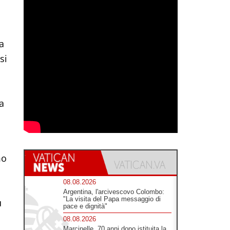
a
si
a
mo
08.08.2026
Argentina, l'arcivescovo Colombo:
"La visita del Papa messaggio di
ù
pace e dignità"
08.08.2026
Marcinelle, 70 anni dopo istituita la