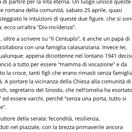
 di partire per la Vita eterna. Un luogo unisce queste
de romana della comunità, sabato 25 aprile, quasi
eggiato le intuizioni di queste due figure, che si so
; ecco un’altra “Dio-incidenza”.
ni, oltre a scrivere su “Il Centuplo”, è anche un papà di
 collabora con una famiglia calasanziana. Invece lei,
ualunque: appena diciottenne nel lontano 1941 decis
nunciò a tutto per essere “mamma di vocazione” e da
 la croce, tanti figli che erano rimasti senza famigli
à. A portare la vicinanza della Chiesa alla comunità di
ch, segretario del Sinodo, che nell’omelia ha esortat
e” ed essere varchi, perché “senza una porta, tutto si
e”.
duttore della serata: fecondità, resilienza,
uti nel piazzale, con la brezza primaverile ancora