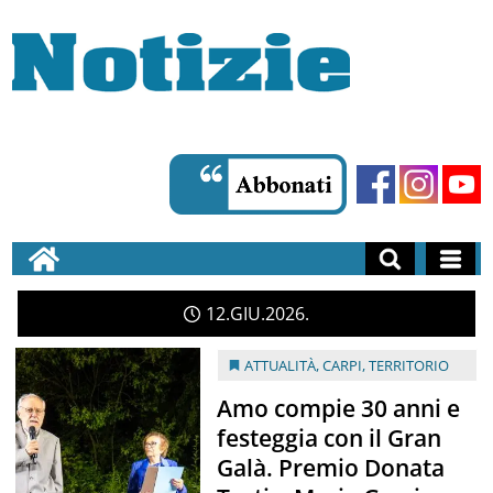
12
GIU
2026
ATTUALITÀ
,
CARPI
,
TERRITORIO
Amo compie 30 anni e
festeggia con il Gran
Galà. Premio Donata