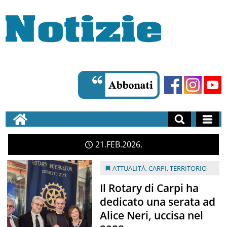
21
FEB
2026
ATTUALITÀ
,
CARPI
,
TERRITORIO
Il Rotary di Carpi ha
dedicato una serata ad
Alice Neri, uccisa nel