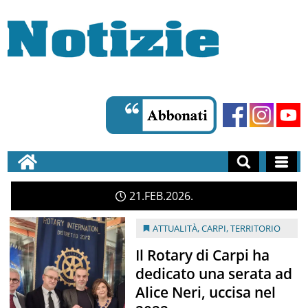
21
FEB
2026
ATTUALITÀ
,
CARPI
,
TERRITORIO
Il Rotary di Carpi ha
dedicato una serata ad
Alice Neri, uccisa nel