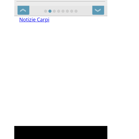
❮
❯
Notizie Carpi