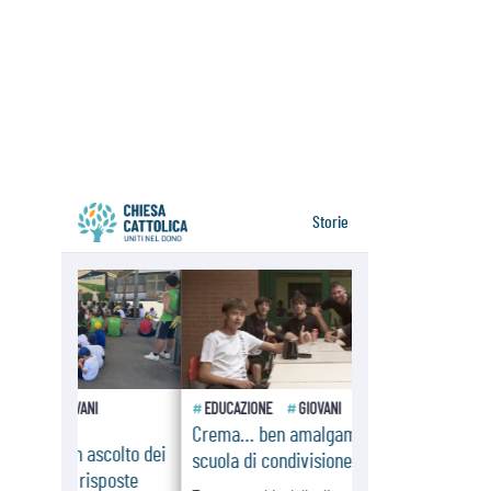
06.08.2026
Il Papa con i giovani ad Assisi:
costruire la civiltà dell'amore non
delle contrapposizioni
06.08.2026
Hiroshima e Nagasaki, 81 anni
dopo. Al via i "dieci giorni di
preghiera per la pace"