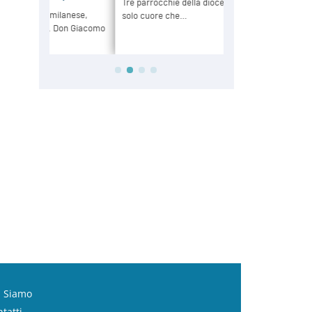
i Siamo
tatti