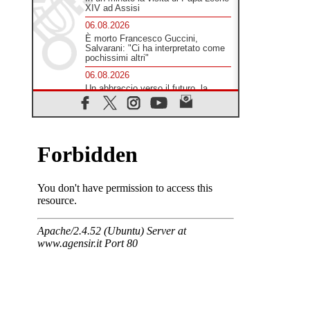
XIV ad Assisi
06.08.2026
È morto Francesco Guccini,
Salvarani: "Ci ha interpretato come
pochissimi altri"
06.08.2026
Un abbraccio verso il futuro, la
grande festa del Papa e dei giovani
ad Assisi
06.08.2026
Il grazie dei giovani al Papa: "Oggi
ci sentiamo Chiesa"
06.08.2026
Leone XIV: la rivoluzione del
Vangelo abbatte i muri che
separano gli esseri umani
06.08.2026
Fra Marco Vianelli: alla scuola di
san Francesco per imparare il
Vangelo della pace
06.08.2026
Hiroshima, ad 81 anni dalla bomba
resta alto il richiamo al disarmo
mondiale