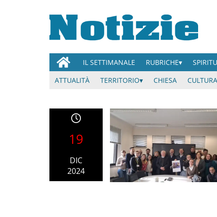
IL SETTIMANALE
RUBRICHE
SPIRIT
ATTUALITÀ
TERRITORIO
CHIESA
CULTURA
19
DIC
2024