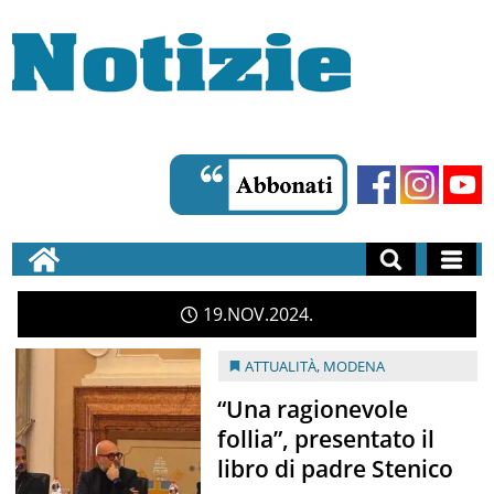
19
NOV
2024
ATTUALITÀ
,
MODENA
“Una ragionevole
follia”, presentato il
libro di padre Stenico