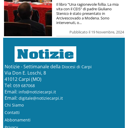
Il libro “Una ragionevole follia. La mia
vita con il CEIS” di padre Giuliano
Stenico è stato presentato in
Arcivescovado a Modena. Sono
intervenuti, o...
Pubblicato il 19 Novembre, 2024
Notizie - Settimanale della
Diocesi di Carpi
Via Don E. Loschi, 8
41012 Carpi (MO)
Tel:
059 687068
Email:
info@notiziecarpi.it
Email:
digitale@notiziecarpi.it
Chi Siamo
Contatti
Abbonamenti
Privacy