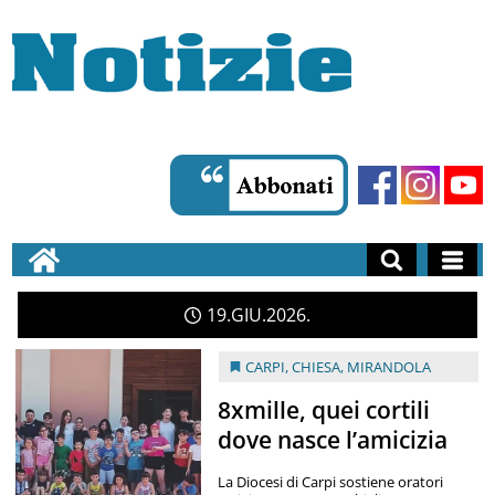
19
GIU
2026
CARPI
,
CHIESA
,
MIRANDOLA
8xmille, quei cortili
dove nasce l’amicizia
La Diocesi di Carpi sostiene oratori