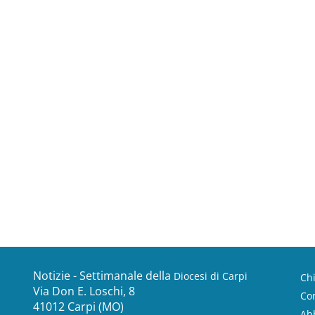
Notizie - Settimanale della
Diocesi di Carpi
Ch
Via Don E. Loschi, 8
Con
41012 Carpi (MO)
Ab