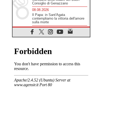
Consiglio di Genazzano
08.08.2026
Il Papa: in Sant'Agata
contempliamo la vittoria dell'amore
sulla morte
08.08.2026
Hebdomada Papae: il Gr in latino
dell'8 agosto
08.08.2026
Spin Time, Reina: Cristo non abita
nei palazzi del potere ma si
identifica coi senzatetto
08.08.2026
SIGNIS 2026, la comunicazione al
servizio del Vangelo
08.08.2026
Argentina, l'arcivescovo Colombo:
"La visita del Papa messaggio di
pace e dignità"
08.08.2026
Tonalestate 2026, i giovani
sconfiggono la paura
08.08.2026
Marcinelle, 70 anni dopo istituita la