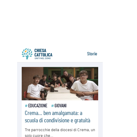
Giornata europea per le vittime sul
lavoro
08.08.2026
Arabia Saudita, Turchia e Pakistan
stringono una nuova alleanza
militare in Medio Oriente