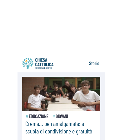
07.08.2026
Medio Oriente, non c'è accordo tra
Libano e Israele
06.08.2026
Il responsabile del "Go! Franciscan
Youth Meeting": da Assisi uno
sguardo nuovo