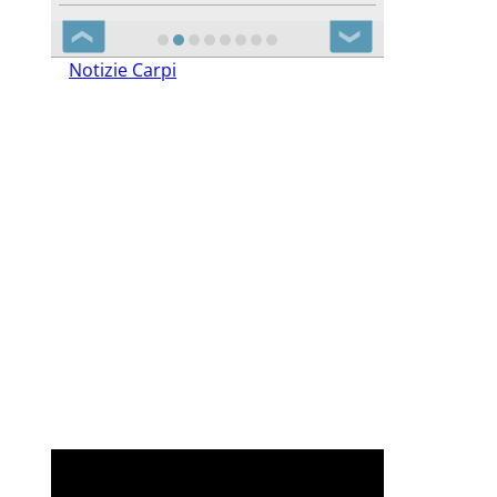
❮
❯
Notizie Carpi