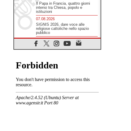
Il Papa in Francia, quattro giorni
intensi tra Chiesa, popolo e
istituzioni
07.08.2026
SIGNIS 2026, dare voce alle
religiose cattoliche nello spazio
pubblico
07.08.2026
Honduras, gli sfollati invisibili di una
crisi dimenticata
07.08.2026
Italia, Antigone: carceri al limite
della sopravvivenza per caldo e
sovraffollamento
07.08.2026
Parolin conclude il viaggio in
Messico: "La pace inizia con
l'empatia per il dolore altrui"
07.08.2026
Uruguay, il presidente dei vescovi:
la visita del Papa dono per tutto il
Paese
07.08.2026
Gaza, la strage dei bambini non si
ferma: 300 morti in 300 giorni