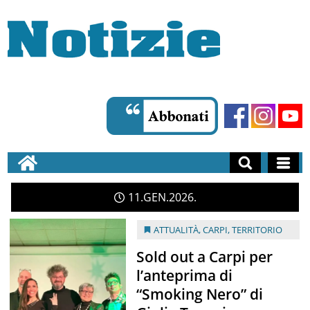
11
GEN
2026
ATTUALITÀ
,
CARPI
,
TERRITORIO
Sold out a Carpi per
l’anteprima di
“Smoking Nero” di