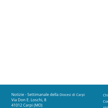
Notizie - Settimanale della
Diocesi di Carpi
Ch
Via Don E. Loschi, 8
Con
41012 Carpi (MO)
Ab