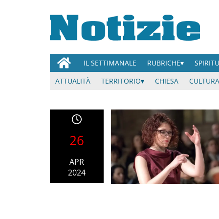
IL SETTIMANALE
RUBRICHE
SPIRIT
ATTUALITÀ
TERRITORIO
CHIESA
CULTURA
26
APR
2024