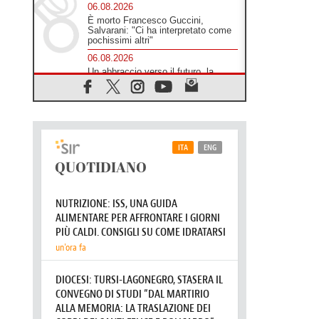
06.08.2026
È morto Francesco Guccini,
Salvarani: "Ci ha interpretato come
pochissimi altri"
06.08.2026
Un abbraccio verso il futuro, la
grande festa del Papa e dei giovani
ad Assisi
06.08.2026
Il grazie dei giovani al Papa: "Oggi
ci sentiamo Chiesa"
06.08.2026
Leone XIV: la rivoluzione del
Vangelo abbatte i muri che
separano gli esseri umani
06.08.2026
Fra Marco Vianelli: alla scuola di
san Francesco per imparare il
Vangelo della pace
06.08.2026
Hiroshima, ad 81 anni dalla bomba
resta alto il richiamo al disarmo
mondiale
06.08.2026
Il Papa con i giovani ad Assisi: