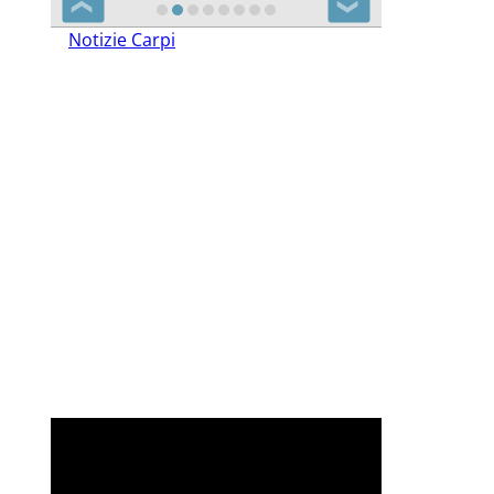
❮
❯
Notizie Carpi