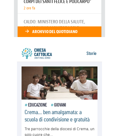
costruire la civiltà dell'amore non
delle contrapposizioni
06.08.2026
Hiroshima e Nagasaki, 81 anni
dopo. Al via i "dieci giorni di
preghiera per la pace"