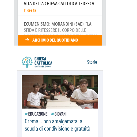
07.08.2026
Parolin conclude il viaggio in
Messico: "La pace inizia con
l'empatia per il dolore altrui"
07.08.2026
Uruguay, il presidente dei vescovi:
la visita del Papa dono per tutto il
Paese