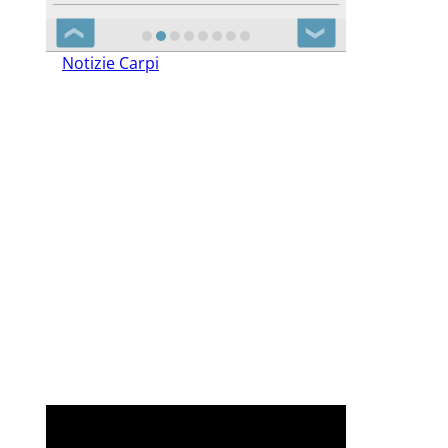
❮
❯
Notizie Carpi