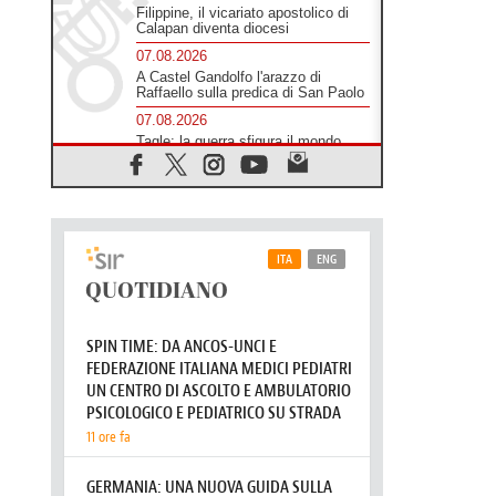
Filippine, il vicariato apostolico di
Calapan diventa diocesi
07.08.2026
A Castel Gandolfo l'arazzo di
Raffaello sulla predica di San Paolo
07.08.2026
Tagle: la guerra sfigura il mondo,
solo la rivelazione di Dio lo
trasfigura
07.08.2026
Il Papa in Francia, quattro giorni
intensi tra Chiesa, popolo e
istituzioni
07.08.2026
SIGNIS 2026, dare voce alle
religiose cattoliche nello spazio
pubblico
07.08.2026
Honduras, gli sfollati invisibili di una
crisi dimenticata
07.08.2026
Italia, Antigone: carceri al limite
della sopravvivenza per caldo e
sovraffollamento