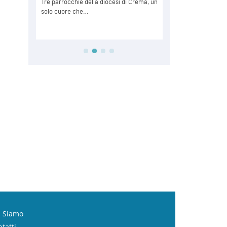
i Siamo
tatti