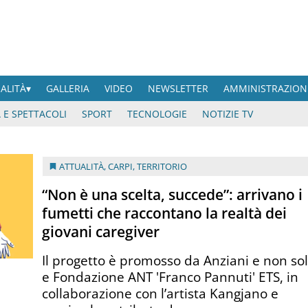
UALITÀ
GALLERIA
VIDEO
NEWSLETTER
AMMINISTRAZION
 E SPETTACOLI
SPORT
TECNOLOGIE
NOTIZIE TV
ATTUALITÀ
,
CARPI
,
TERRITORIO
“Non è una scelta, succede”: arrivano i
fumetti che raccontano la realtà dei
giovani caregiver
Il progetto è promosso da Anziani e non so
e Fondazione ANT 'Franco Pannuti' ETS, in
collaborazione con l’artista Kangjano e