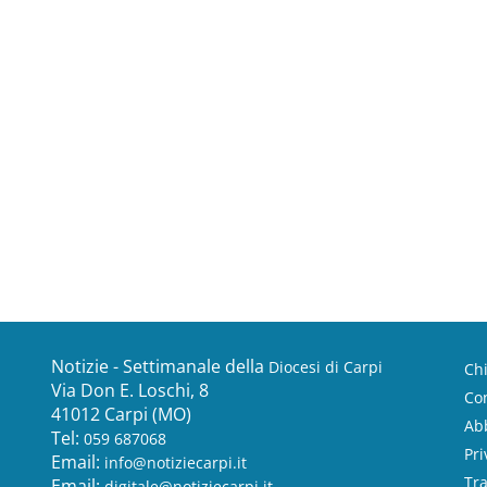
Notizie - Settimanale della
Diocesi di Carpi
Ch
Via Don E. Loschi, 8
Con
41012 Carpi (MO)
Ab
Tel:
059 687068
Pri
Email:
info@notiziecarpi.it
Tr
Email:
digitale@notiziecarpi.it