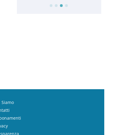
i Siamo
tatti
bonamenti
vacy
asparenza