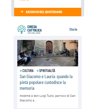
05.08.2026
Migranti, UE compatta su Ceuta:
superata una prova difficile