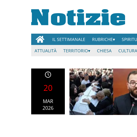
IL SETTIMANALE
RUBRICHE
SPIRIT
ATTUALITÀ
TERRITORIO
CHIESA
CULTURA
20
MAR
2026