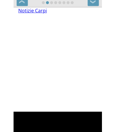
❮
❯
Notizie Carpi