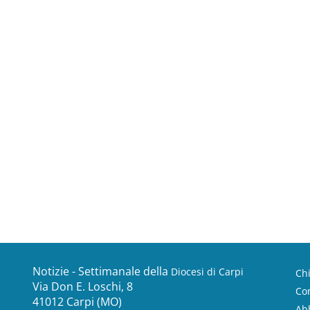
Notizie - Settimanale della
Diocesi di Carpi
Ch
Via Don E. Loschi, 8
Con
41012 Carpi (MO)
Ab