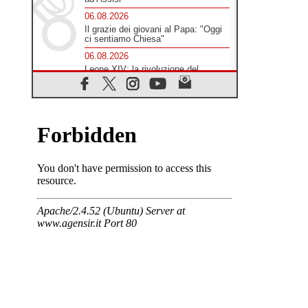
06.08.2026
Il grazie dei giovani al Papa: "Oggi
ci sentiamo Chiesa"
06.08.2026
Leone XIV: la rivoluzione del
Vangelo abbatte i muri che
separano gli esseri umani
06.08.2026
Fra Marco Vianelli: alla scuola di
san Francesco per imparare il
Vangelo della pace
06.08.2026
Hiroshima, ad 81 anni dalla bomba
resta alto il richiamo al disarmo
mondiale
06.08.2026
Il Papa con i giovani ad Assisi:
costruire la civiltà dell'amore non
delle contrapposizioni
06.08.2026
Hiroshima e Nagasaki, 81 anni
dopo. Al via i "dieci giorni di
preghiera per la pace"
06.08.2026