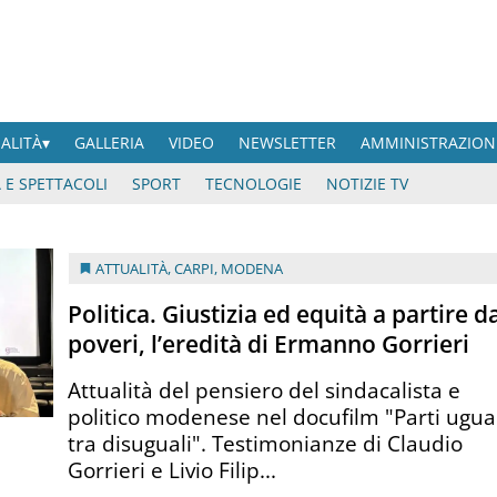
UALITÀ
GALLERIA
VIDEO
NEWSLETTER
AMMINISTRAZION
 E SPETTACOLI
SPORT
TECNOLOGIE
NOTIZIE TV
ATTUALITÀ
,
CARPI
,
MODENA
Politica. Giustizia ed equità a partire d
poveri, l’eredità di Ermanno Gorrieri
Attualità del pensiero del sindacalista e
politico modenese nel docufilm "Parti ugua
tra disuguali". Testimonianze di Claudio
Gorrieri e Livio Filip...