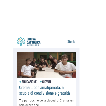
Santa Maria degli Angeli, quando un
Santuario custodisce le origini
06.08.2026
Libano, riprendono i colloqui di
Roma tra nuove tensioni e raid nel
sud