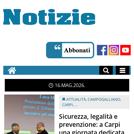
16
MAG
2026
ATTUALITÀ
,
CAMPOGALLIANO
,
CARPI
, ...
Sicurezza, legalità e
prevenzione: a Carpi
una giornata dedicata