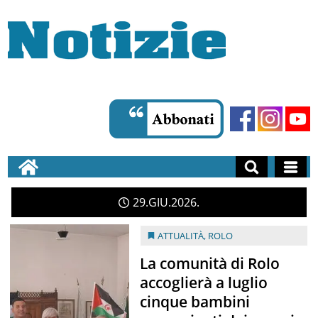
29
GIU
2026
ATTUALITÀ
,
ROLO
La comunità di Rolo
accoglierà a luglio
cinque bambini