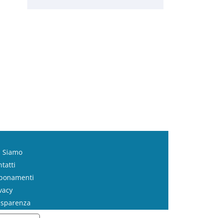
i Siamo
tatti
bonamenti
vacy
asparenza