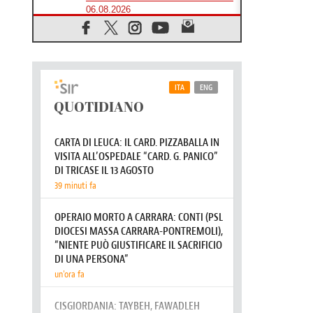
06.08.2026
Fra Marco Vianelli: alla scuola di
san Francesco per imparare il
Vangelo della pace
06.08.2026
Hiroshima, ad 81 anni dalla bomba
resta alto il richiamo al disarmo
mondiale
06.08.2026
Il Papa con i giovani ad Assisi:
costruire la civiltà dell'amore non
delle contrapposizioni
06.08.2026
Hiroshima e Nagasaki, 81 anni
dopo. Al via i "dieci giorni di
preghiera per la pace"
06.08.2026
Santa Maria degli Angeli, quando un
Santuario custodisce le origini
06.08.2026
Libano, riprendono i colloqui di
Roma tra nuove tensioni e raid nel
sud
06.08.2026