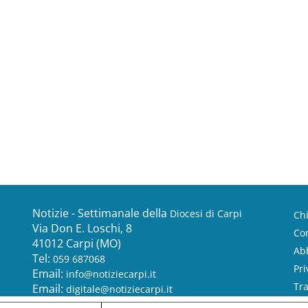
Notizie - Settimanale della
Diocesi di Carpi
Ch
Via Don E. Loschi, 8
Con
41012 Carpi (MO)
Ab
Tel:
059 687068
Pri
Email:
info@notiziecarpi.it
Tr
Email:
digitale@notiziecarpi.it