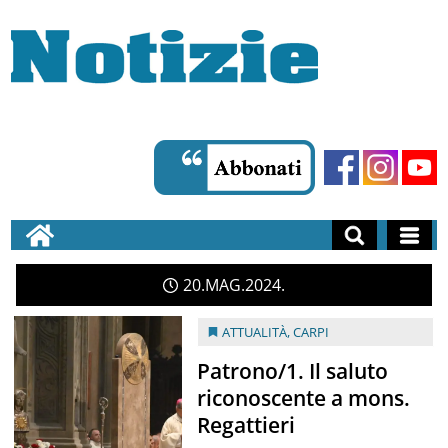
20
MAG
2024
ATTUALITÀ
,
CARPI
Patrono/1. Il saluto
riconoscente a mons.
Regattieri