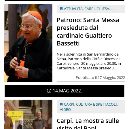
ATTUALITÀ
,
CARPI
,
CHIESA
, ...
Patrono: Santa Messa
presieduta dal
cardinale Gualtiero
Bassetti
Nella solennità di San Bernardino da
Siena, Patrono della Città e Diocesi di
Carpi, venerdì 20 maggio, alle 20.30, in
Cattedrale, Santa Messa presiedu...
Pubblicato il 17 Maggio, 2022
14
MAG
2022
CARPI
,
CULTURA E SPETTACOLI
,
VIDEO
Carpi. La mostra sulle
visite dei Papi