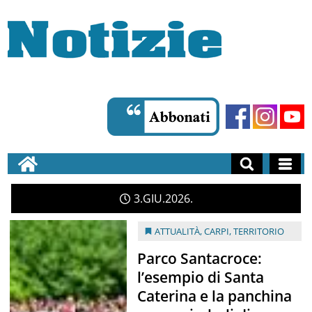
3
GIU
2026
ATTUALITÀ
,
CARPI
,
TERRITORIO
Parco Santacroce:
l’esempio di Santa
Caterina e la panchina