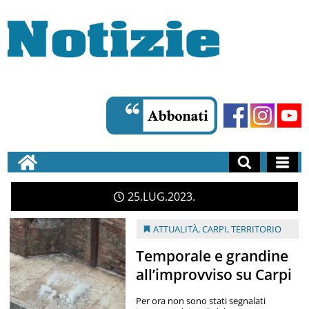
25
LUG
2023
ATTUALITÀ
,
CARPI
,
TERRITORIO
Temporale e grandine
all’improvviso su Carpi
Per ora non sono stati segnalati