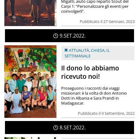
Migatti, aiuto capo reparto Scout del
Carpi 1: “Personalizzare gli eventi per
coinvolgerli”.
Pubblicato il 27 Gennaio, 2023
9
SET
2022
ATTUALITÀ
,
CHIESA
,
IL
SETTIMANALE
Il dono lo abbiamo
ricevuto noi!
Proseguono i racconti dai viaggi
missionari: è la volta di don Antonio
Dotti in Albania e Sara Prandi in
Madagascar.
Pubblicato il 9 Settembre, 2022
8
SET
2022