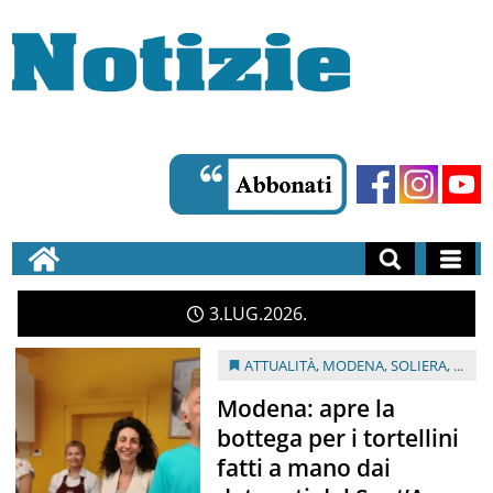
3
LUG
2026
ATTUALITÀ
,
MODENA
,
SOLIERA
, ...
Modena: apre la
bottega per i tortellini
fatti a mano dai