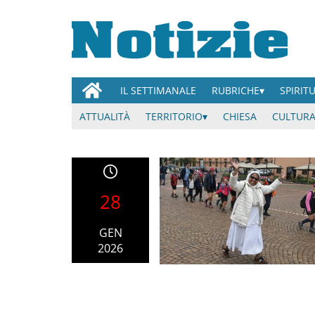
IL SETTIMANALE
RUBRICHE
SPIRIT
ATTUALITÀ
TERRITORIO
CHIESA
CULTURA
28
GEN
2026