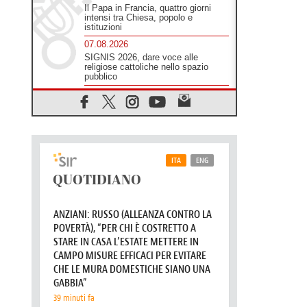
Il Papa in Francia, quattro giorni
intensi tra Chiesa, popolo e
istituzioni
07.08.2026
SIGNIS 2026, dare voce alle
religiose cattoliche nello spazio
pubblico
07.08.2026
Honduras, gli sfollati invisibili di una
crisi dimenticata
07.08.2026
Parolin conclude il viaggio in
Messico: "La pace inizia con
l'empatia per il dolore altrui"
07.08.2026
Uruguay, il presidente dei vescovi:
la visita del Papa dono per tutto il
Paese
07.08.2026
Gaza, la strage dei bambini non si
ferma: 300 morti in 300 giorni
07.08.2026
Medio Oriente, non c'è accordo tra
Libano e Israele