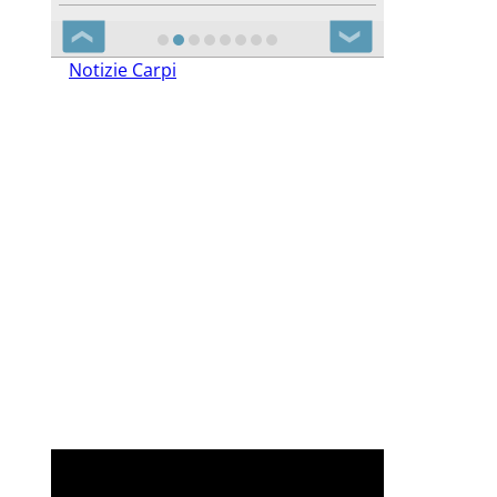
❮
❯
Notizie Carpi