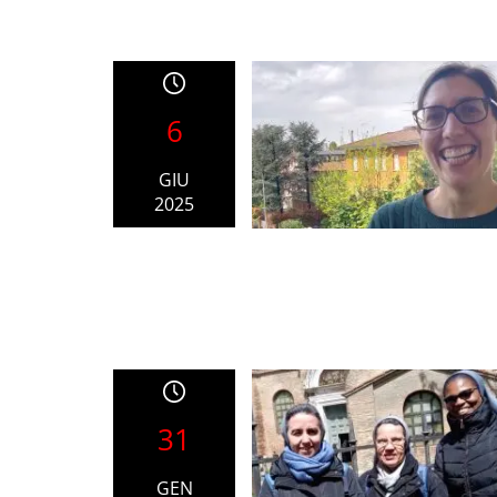
6
GIU
2025
31
GEN