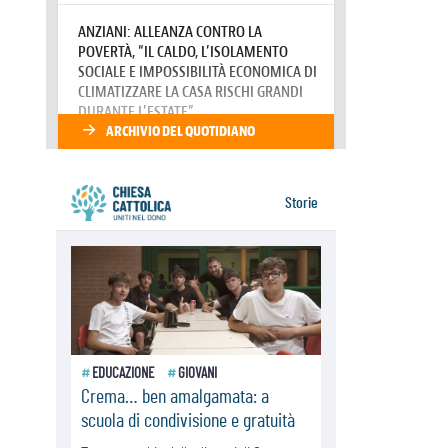
06.08.2026
Il responsabile del "Go! Franciscan
Youth Meeting": da Assisi uno
sguardo nuovo
06.08.2026
In un minuto la visita di Papa Leone
XIV ad Assisi