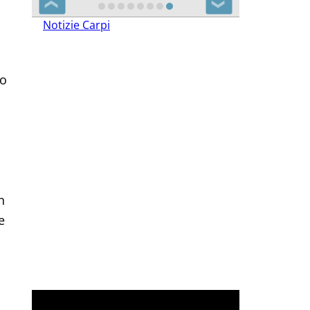
❮
❯
Notizie Carpi
so
n
e