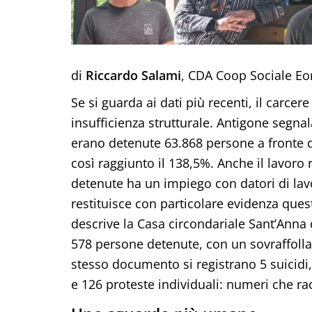
di
Riccardo Salami
, CDA Coop Sociale Eo
Se si guarda ai dati più recenti, il carce
insufficienza strutturale. Antigone segnal
erano detenute 63.868 persone a fronte di
così raggiunto il 138,5%. Anche il lavoro 
detenute ha un impiego con datori di lav
restituisce con particolare evidenza que
descrive la Casa circondariale Sant’Anna
578 persone detenute, con un sovraffoll
stesso documento si registrano 5 suicidi,
e 126 proteste individuali: numeri che r