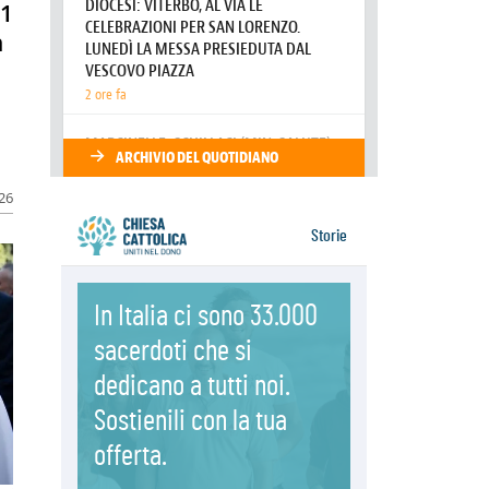
81
08.08.2026
n
Marcinelle, 70 anni dopo istituita la
Giornata europea per le vittime sul
lavoro
08.08.2026
Arabia Saudita, Turchia e Pakistan
stringono una nuova alleanza
militare in Medio Oriente
026