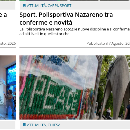
ATTUALITÀ
,
CARPI
,
SPORT
e a
Sport. Polisportiva Nazareno tra
conferme e novità
La Polisportiva Nazareno accoglie nuove discipline e si conferma
ad alti livelli in quelle storiche
osto, 2026
Pubblicato il 7 Agosto, 2
ATTUALITÀ
,
CHIESA