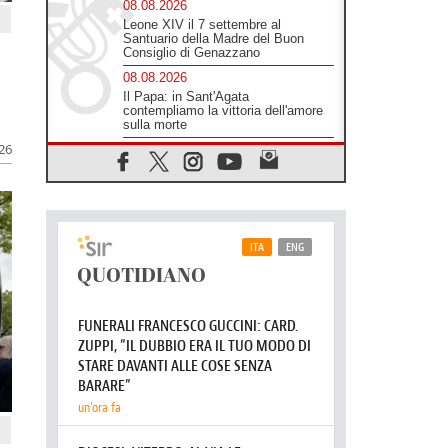
08.08.2026
Leone XIV il 7 settembre al
Santuario della Madre del Buon
Consiglio di Genazzano
08.08.2026
Il Papa: in Sant'Agata
contempliamo la vittoria dell'amore
sulla morte
026
08.08.2026
Hebdomada Papae: il Gr in latino
dell'8 agosto
08.08.2026
Spin Time, Reina: Cristo non abita
nei palazzi del potere ma si
identifica coi senzatetto
08.08.2026
SIGNIS 2026, la comunicazione al
servizio del Vangelo
08.08.2026
Argentina, l'arcivescovo Colombo:
"La visita del Papa messaggio di
pace e dignità"
08.08.2026
Tonalestate 2026, i giovani
sconfiggono la paura