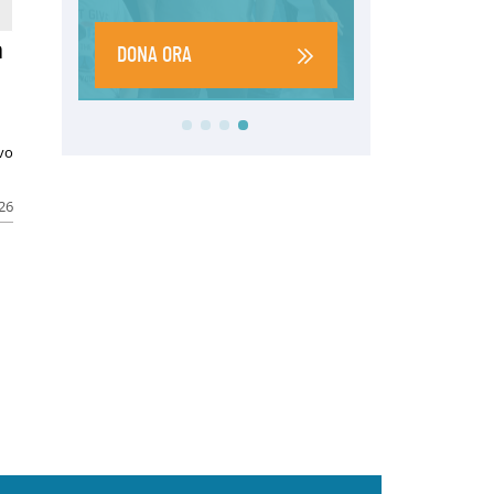
a
ivo
026