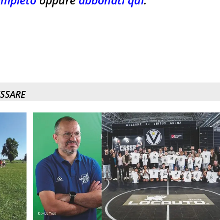
completo
oppure
abbonati qui
.
ESSARE