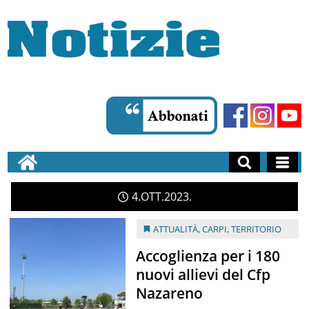
4
OTT
2023
ATTUALITÀ
,
CARPI
,
TERRITORIO
Accoglienza per i 180
nuovi allievi del Cfp
Nazareno