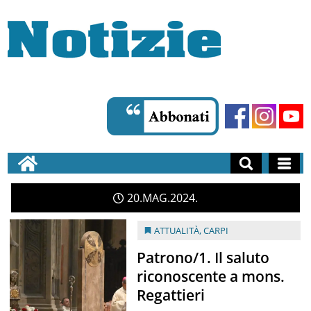
20
MAG
2024
ATTUALITÀ
,
CARPI
Patrono/1. Il saluto
riconoscente a mons.
Regattieri