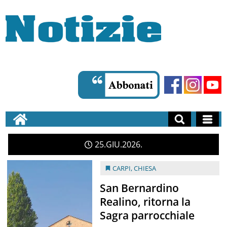
25
GIU
2026
CARPI
,
CHIESA
San Bernardino
Realino, ritorna la
Sagra parrocchiale