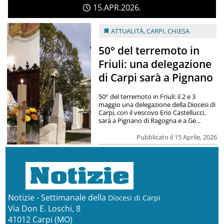
15
APR
2026
ATTUALITÀ
,
CARPI
,
CHIESA
50° del terremoto in
Friuli: una delegazione
di Carpi sarà a Pignano
50° del terremoto in Friuli: il 2 e 3
maggio una delegazione della Diocesi di
Carpi, con il vescovo Erio Castellucci,
sarà a Pignano di Ragogna e a Ge...
Pubblicato il 15 Aprile, 2026
Notizie - Settimanale della
Diocesi di Carpi
Via Don E. Loschi, 8
41012 Carpi (MO)