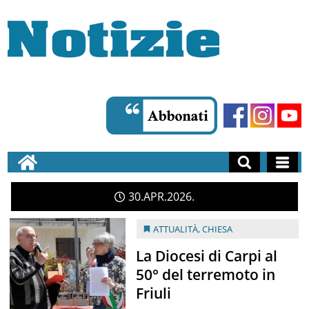
30
APR
2026
ATTUALITÀ
,
CHIESA
La Diocesi di Carpi al
50° del terremoto in
Friuli